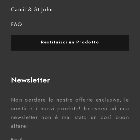
b
Camil & St John
u
FAQ
t
t
Restituisci un Prodotto
o
n
Newsletter
t
Non perdere le nostre offerte esclusive, le
o
novità e i nuovi prodotti! Iscriversi ad una
e
newsletter non è mai stato un così buon
affare!
n
Email