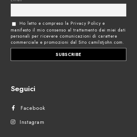
t
e
Ho letto e compreso la Privacy Policy e
manifesto il mio consenso al trattamento dei miei dati
r
personali per ricevere comunicazioni di carattere
commerciale e promozioni dal Sito camilstjohn.com.
t
h
e
Seguici
p
Facebook
r
Instagram
o