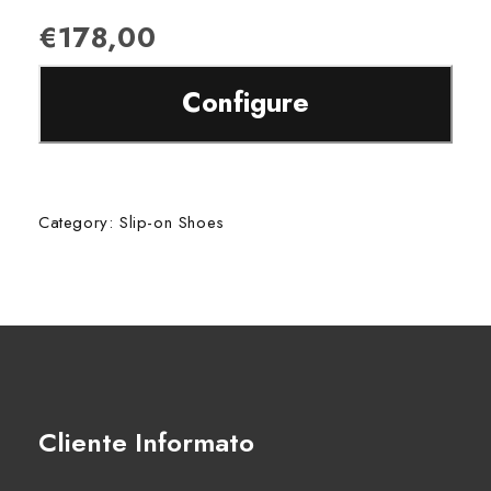
€
178,00
P
Configure
r
e
Category:
Slip-on Shoes
s
s
t
h
Cliente Informato
e