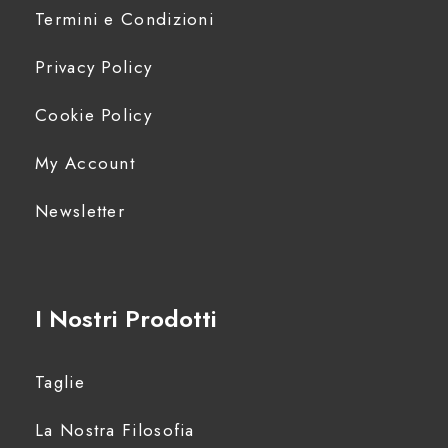
C
Termini e Condizioni
o
Privacy Policy
n
Cookie Policy
f
My Account
i
Newsletter
g
u
I Nostri Prodotti
r
Taglie
e
La Nostra Filosofia