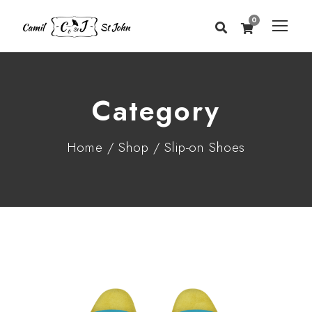
0
Category
Home
/
Shop
/ Slip-on Shoes