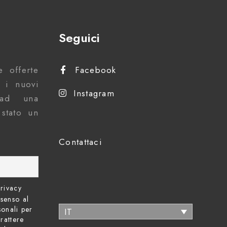
Seguici
 offerte
Facebook
e i nuovi
Instagram
i ad una
stato un
Contattaci
rivacy
nsenso al
sonali per
IT
rattere