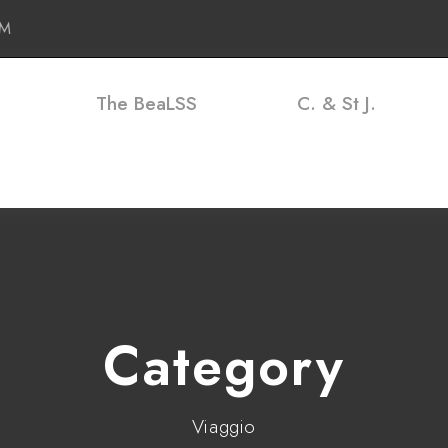
PM
The BeaLSS
C. & St J.
Category
Viaggio